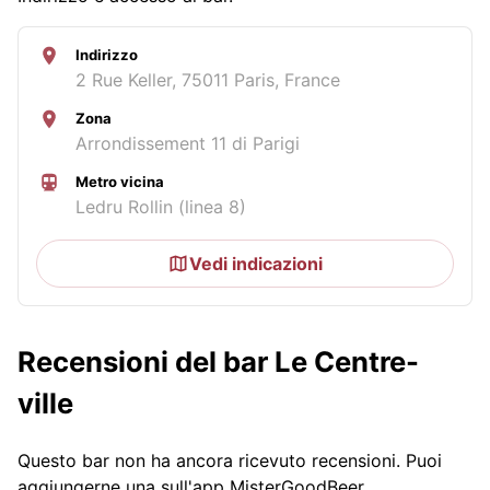
Indirizzo
2 Rue Keller, 75011 Paris, France
Zona
Arrondissement 11 di Parigi
Metro vicina
Ledru Rollin (linea 8)
Vedi indicazioni
Recensioni del bar Le Centre-
ville
Questo bar non ha ancora ricevuto recensioni. Puoi
aggiungerne una sull'app MisterGoodBeer