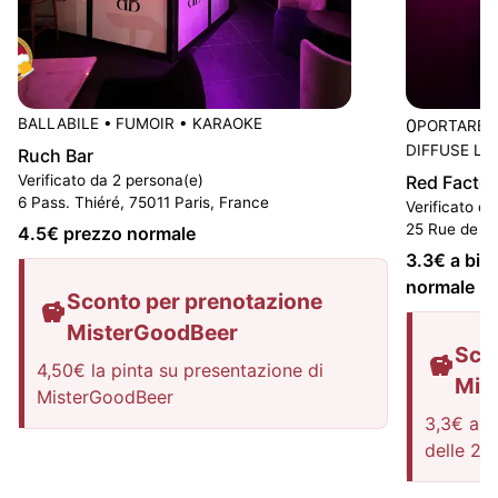
BALLABILE
•
FUMOIR
•
KARAOKE
0
PORTARE I
DIFFUSE LE
Ruch Bar
Verificato da 2 persona(e)
Red Factor
6 Pass. Thiéré, 75011 Paris, France
Verificato d
25 Rue de La
4.5
€ prezzo normale
3.3
€ a birr
normale
Sconto per prenotazione
MisterGoodBeer
Sco
4,50€ la pinta su presentazione di
Mis
MisterGoodBeer
3,3€ a p
delle 2 d