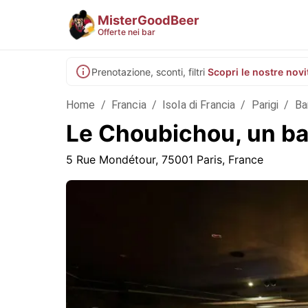
MisterGoodBeer
Offerte nei bar
Prenotazione, sconti, filtri
Scopri le nostre novi
Home
/
Francia
/
Isola di Francia
/
Parigi
/
Ba
Le Choubichou, un ba
5 Rue Mondétour, 75001 Paris, France