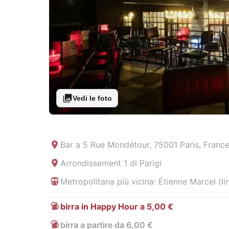
Vedi le foto
Bar a
5 Rue Mondétour, 75001 Paris, Franc
Arrondissement 1 di Parigi
Metropolitana più vicina: Étienne Marcel (li
birra in Happy Hour a 5,00 €
birra a partire da 6,00 €