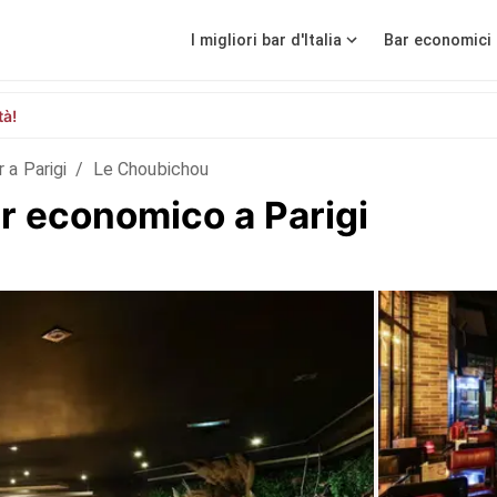
I migliori bar d'Italia
Bar economici 
tà!
r a Parigi
/
Le Choubichou
r economico a Parigi