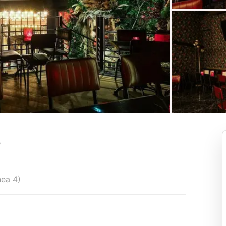
e
nea 4)