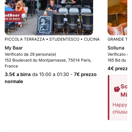
PICCOLA TERRAZZA
•
STUDENTESCO
•
CUCINA
GRANDE TE
My Baar
Solluna
Verificato da 29 persona(e)
Verificato d
152 Boulevard du Montparnasse, 75014 Paris,
165 Bd du Mo
France
4
€ prezzo
3.5
€ a birra
da 15:00 a 01:30
-
7
€ prezzo
normale
Sco
Mis
Happy Ho
chiusura