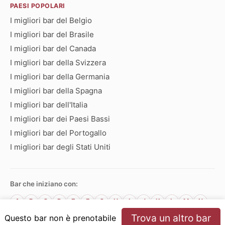
PAESI POPOLARI
I migliori bar del Belgio
I migliori bar del Brasile
I migliori bar del Canada
I migliori bar della Svizzera
I migliori bar della Germania
I migliori bar della Spagna
I migliori bar dell'Italia
I migliori bar dei Paesi Bassi
I migliori bar del Portogallo
I migliori bar degli Stati Uniti
Bar che iniziano con:
A
B
C
D
E
F
G
H
I
J
K
L
M
N
O
P
Q
R
S
T
U
V
W
X
Y
Z
Trova un altro bar
Questo bar non è prenotabile