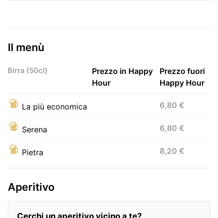
Il menù
Birra (50cl)
Prezzo in Happy
Prezzo fuori
Hour
Happy Hour
6,80 €
La più economica
6,80 €
Serena
8,20 €
Pietra
Aperitivo
Cerchi un aperitivo vicino a te?