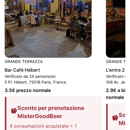
GRANDE TERRAZZA
GRANDE TE
Bar Café Hébert
L'entre 2
Verificato da 24 persona(e)
Verificato d
5 Pl. Hébert, 75018 Paris, France
106 Av. Jean
3.5
€ prezzo normale
2.9
€ a birr
normale
Sconto per prenotazione
Sco
MisterGoodBeer
Mis
4 consumazioni acquistate = 1