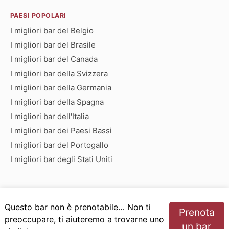
PAESI POPOLARI
I migliori bar del Belgio
I migliori bar del Brasile
I migliori bar del Canada
I migliori bar della Svizzera
I migliori bar della Germania
I migliori bar della Spagna
I migliori bar dell'Italia
I migliori bar dei Paesi Bassi
I migliori bar del Portogallo
I migliori bar degli Stati Uniti
Bar che iniziano con:
Questo bar non è prenotabile… Non ti
Prenota
A
B
C
D
E
F
G
H
I
J
K
L
M
N
preoccupare, ti aiuteremo a trovarne uno
un bar
O
P
Q
R
S
T
U
V
W
X
Y
Z