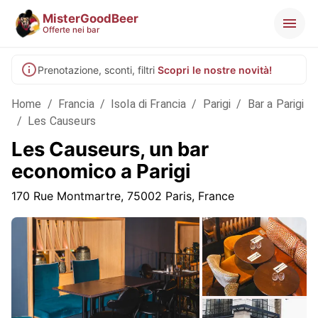
MisterGoodBeer
Offerte nei bar
Prenotazione, sconti, filtri
Scopri le nostre novità!
Home
/
Francia
/
Isola di Francia
/
Parigi
/
Bar a Parigi
/
Les Causeurs
Les Causeurs, un bar
economico a Parigi
170 Rue Montmartre, 75002 Paris, France