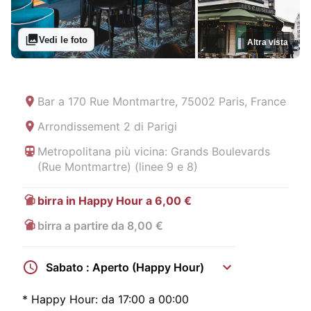
Vedi le foto
Altra vista
Bar a
170 Rue Montmartre, 75002 Paris, France
Arrondissement 2 di Parigi
Metropolitana più vicina: Grands Boulevards
(Rue Montmartre) (linee 9 e 8)
birra in Happy Hour a 6,00 €
birra a partire da 8,00 €
Sabato : Aperto (Happy Hour)
*
Happy Hour:
da 17:00 a 00:00