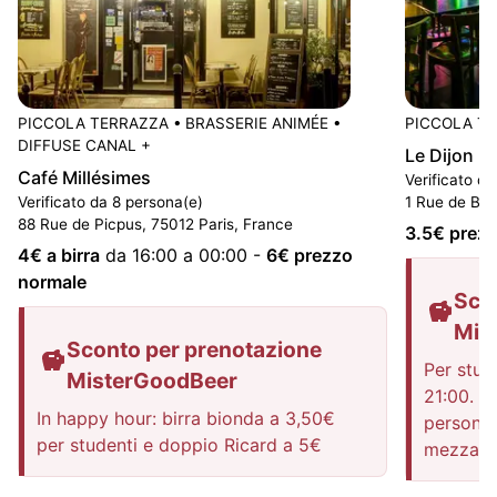
PICCOLA TERRAZZA
•
BRASSERIE ANIMÉE
•
PICCOLA T
DIFFUSE CANAL +
Le Dijon B
Café Millésimes
Verificato d
Verificato da 8 persona(e)
1 Rue de Ber
88 Rue de Picpus, 75012 Paris, France
3.5
€ prez
4
€ a birra
da 16:00 a 00:00
-
6
€ prezzo
normale
Sco
Mis
Sconto per prenotazione
Per stude
MisterGoodBeer
21:00. C
In happy hour: birra bionda a 3,50€
persone:
per studenti e doppio Ricard a 5€
mezzano