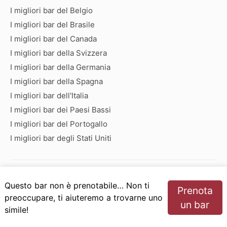
I migliori bar del Belgio
I migliori bar del Brasile
I migliori bar del Canada
I migliori bar della Svizzera
I migliori bar della Germania
I migliori bar della Spagna
I migliori bar dell'Italia
I migliori bar dei Paesi Bassi
I migliori bar del Portogallo
I migliori bar degli Stati Uniti
Bar che iniziano con:
Questo bar non è prenotabile… Non ti
Prenota
A
B
C
D
E
F
G
H
I
J
K
L
M
N
preoccupare, ti aiuteremo a trovarne uno
un bar
O
P
Q
R
S
T
U
V
W
X
Y
Z
simile!