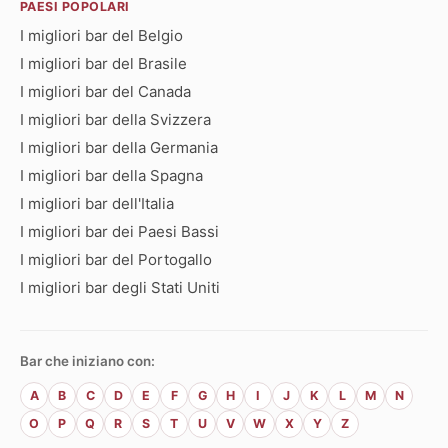
PAESI POPOLARI
I migliori bar del Belgio
I migliori bar del Brasile
I migliori bar del Canada
I migliori bar della Svizzera
I migliori bar della Germania
I migliori bar della Spagna
I migliori bar dell'Italia
I migliori bar dei Paesi Bassi
I migliori bar del Portogallo
I migliori bar degli Stati Uniti
Bar che iniziano con:
A
B
C
D
E
F
G
H
I
J
K
L
M
N
O
P
Q
R
S
T
U
V
W
X
Y
Z