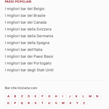
PAESI POPOLARI
I migliori bar del Belgio
I migliori bar del Brasile
I migliori bar del Canada
I migliori bar della Svizzera
I migliori bar della Germania
I migliori bar della Spagna
I migliori bar dell'Italia
I migliori bar dei Paesi Bassi
I migliori bar del Portogallo
I migliori bar degli Stati Uniti
Bar che iniziano con:
A
B
C
D
E
F
G
H
I
J
K
L
M
N
O
P
Q
R
S
T
U
V
W
X
Y
Z