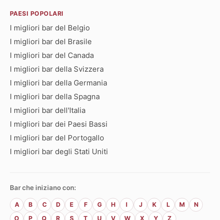
PAESI POPOLARI
I migliori bar del Belgio
I migliori bar del Brasile
I migliori bar del Canada
I migliori bar della Svizzera
I migliori bar della Germania
I migliori bar della Spagna
I migliori bar dell'Italia
I migliori bar dei Paesi Bassi
I migliori bar del Portogallo
I migliori bar degli Stati Uniti
Bar che iniziano con:
A
B
C
D
E
F
G
H
I
J
K
L
M
N
O
P
Q
R
S
T
U
V
W
X
Y
Z