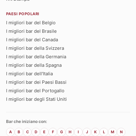
PAESI POPOLARI
I migliori bar del Belgio
I migliori bar del Brasile
I migliori bar del Canada
I migliori bar della Svizzera
I migliori bar della Germania
I migliori bar della Spagna
I migliori bar dell'Italia
I migliori bar dei Paesi Bassi
I migliori bar del Portogallo
I migliori bar degli Stati Uniti
Bar che iniziano con:
A
B
C
D
E
F
G
H
I
J
K
L
M
N