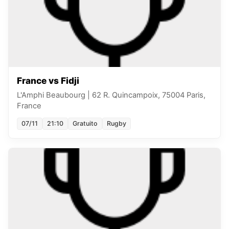
France vs Fidji
L'Amphi Beaubourg
|
62 R. Quincampoix, 75004 Paris,
France
07/11
21:10
Gratuito
Rugby