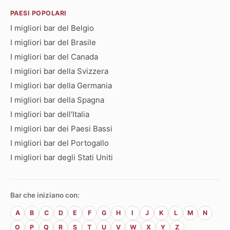
PAESI POPOLARI
I migliori bar del Belgio
I migliori bar del Brasile
I migliori bar del Canada
I migliori bar della Svizzera
I migliori bar della Germania
I migliori bar della Spagna
I migliori bar dell'Italia
I migliori bar dei Paesi Bassi
I migliori bar del Portogallo
I migliori bar degli Stati Uniti
Bar che iniziano con:
A
B
C
D
E
F
G
H
I
J
K
L
M
N
O
P
Q
R
S
T
U
V
W
X
Y
Z