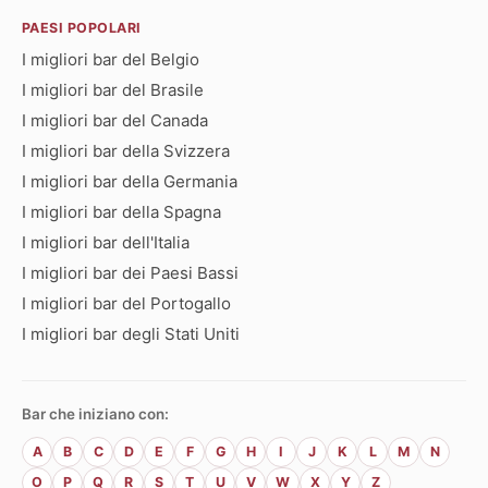
PAESI POPOLARI
I migliori bar del Belgio
I migliori bar del Brasile
I migliori bar del Canada
I migliori bar della Svizzera
I migliori bar della Germania
I migliori bar della Spagna
I migliori bar dell'Italia
I migliori bar dei Paesi Bassi
I migliori bar del Portogallo
I migliori bar degli Stati Uniti
Bar che iniziano con:
A
B
C
D
E
F
G
H
I
J
K
L
M
N
O
P
Q
R
S
T
U
V
W
X
Y
Z