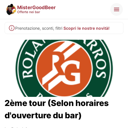
MisterGoodBeer
Offerte nei bar
Prenotazione, sconti, filtri
Scopri le nostre novità!
2ème tour (Selon horaires
d'ouverture du bar)