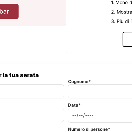
1. Meno d
bar
2. Mostra
3. Più di
 la tua serata
*
Cognome*
Data*
Numero di persone*