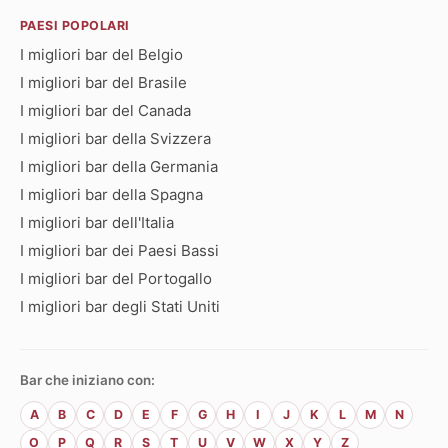
PAESI POPOLARI
I migliori bar del Belgio
I migliori bar del Brasile
I migliori bar del Canada
I migliori bar della Svizzera
I migliori bar della Germania
I migliori bar della Spagna
I migliori bar dell'Italia
I migliori bar dei Paesi Bassi
I migliori bar del Portogallo
I migliori bar degli Stati Uniti
Bar che iniziano con:
A
B
C
D
E
F
G
H
I
J
K
L
M
N
O
P
Q
R
S
T
U
V
W
X
Y
Z