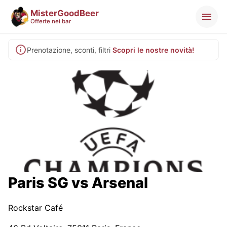
MisterGoodBeer
Offerte nei bar
Prenotazione, sconti, filtri
Scopri le nostre novità!
Paris SG vs Arsenal
Rockstar Café