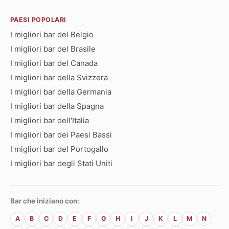
PAESI POPOLARI
I migliori bar del Belgio
I migliori bar del Brasile
I migliori bar del Canada
I migliori bar della Svizzera
I migliori bar della Germania
I migliori bar della Spagna
I migliori bar dell'Italia
I migliori bar dei Paesi Bassi
I migliori bar del Portogallo
I migliori bar degli Stati Uniti
Bar che iniziano con:
A
B
C
D
E
F
G
H
I
J
K
L
M
N