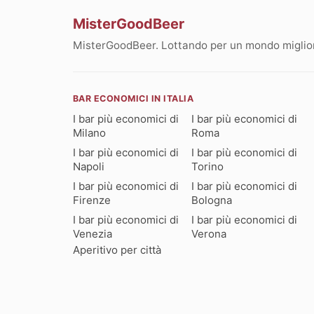
MisterGoodBeer
MisterGoodBeer. Lottando per un mondo migliore
BAR ECONOMICI IN ITALIA
I bar più economici di
I bar più economici di
Milano
Roma
I bar più economici di
I bar più economici di
Napoli
Torino
I bar più economici di
I bar più economici di
Firenze
Bologna
I bar più economici di
I bar più economici di
Venezia
Verona
Aperitivo per città