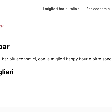
I migliori bar d'Italia
Bar economici 
tà!
 bar
i bar più economici, con le migliori happy hour e birre sono 
liari