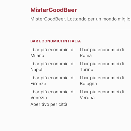
MisterGoodBeer
MisterGoodBeer. Lottando per un mondo migliore
BAR ECONOMICI IN ITALIA
I bar più economici di
I bar più economici di
Milano
Roma
I bar più economici di
I bar più economici di
Napoli
Torino
I bar più economici di
I bar più economici di
Firenze
Bologna
I bar più economici di
I bar più economici di
Venezia
Verona
Aperitivo per città