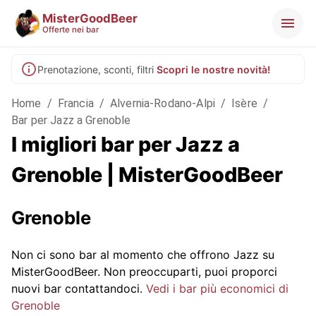
MisterGoodBeer
Offerte nei bar
Prenotazione, sconti, filtri
Scopri le nostre novità!
Home
/
Francia
/
Alvernia-Rodano-Alpi
/
Isère
/
Bar per Jazz a Grenoble
I migliori bar per Jazz a
Grenoble | MisterGoodBeer
Grenoble
Non ci sono bar al momento che offrono Jazz su
MisterGoodBeer. Non preoccuparti, puoi proporci
nuovi bar contattandoci.
Vedi i bar più economici di
Grenoble