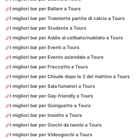
I migliori bar per Ballare a Tours
I migliori bar per Trasmette partite di calcio a Tours
I migliori bar per Studente a Tours
I migliori bar per Addio al celibato/nubilato a Tours
I migliori bar per Eventi a Tours
I migliori bar per Evento aziendale a Tours
I migliori bar per Freccette a Tours
I migliori bar per Chiude dopo le 2 del mattino a Tours
I migliori bar per Sala fumatori a Tours
I migliori bar per Gay-friendly a Tours
I migliori bar per Guinguette a Tours
I migliori bar per Insolito a Tours
I migliori bar per Giochi da tavolo a Tours
I migliori bar per Videogiochi a Tours