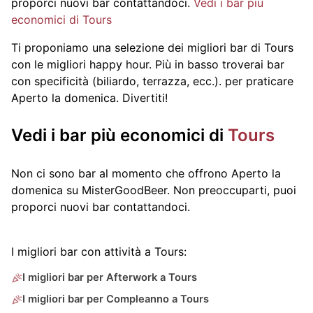
proporci nuovi bar contattandoci.
Vedi i bar più
economici di Tours
Ti proponiamo una selezione dei migliori bar di Tours
con le migliori happy hour. Più in basso troverai bar
con specificità (biliardo, terrazza, ecc.).
per praticare
Aperto la domenica. Divertiti!
Vedi i bar più economici di
Tours
Non ci sono bar al momento che offrono Aperto la
domenica su MisterGoodBeer. Non preoccuparti, puoi
proporci nuovi bar contattandoci.
I migliori bar con attività a Tours:
I migliori bar per Afterwork a Tours
I migliori bar per Compleanno a Tours