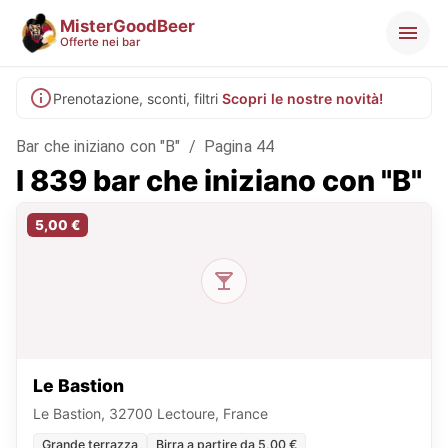
MisterGoodBeer
Offerte nei bar
Prenotazione, sconti, filtri
Scopri le nostre novità!
Bar che iniziano con "B"
/
Pagina 44
I 839 bar che iniziano con "B"
5,00 €
Le Bastion
Le Bastion, 32700 Lectoure, France
Grande terrazza
Birra a partire da 5,00 €