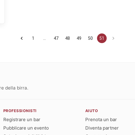
1
…
47
48
49
50
51
 della birra.
PROFESSIONISTI
AIUTO
Registrare un bar
Prenota un bar
Pubblicare un evento
Diventa partner