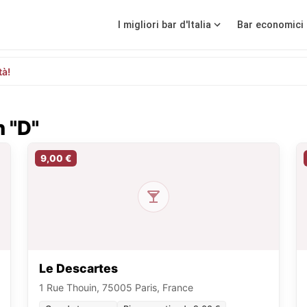
I migliori bar d'Italia
Bar economici 
tà!
n "D"
9,00 €
Le Descartes
1 Rue Thouin, 75005 Paris, France