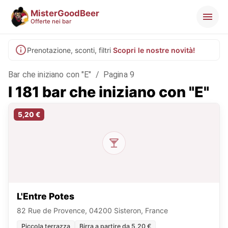
MisterGoodBeer
Offerte nei bar
Prenotazione, sconti, filtri
Scopri le nostre novità!
Bar che iniziano con "E"
/
Pagina 9
I 181 bar che iniziano con "E"
5,20 €
L'Entre Potes
82 Rue de Provence, 04200 Sisteron, France
Piccola terrazza
Birra a partire da 5,20 €