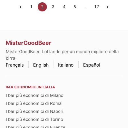
1
2
3
4
5
…
17
MisterGoodBeer
MisterGoodBeer. Lottando per un mondo migliore della
birra.
Français
English
Italiano
Español
BAR ECONOMICI IN ITALIA
I bar più economici di Milano
I bar più economici di Roma
I bar più economici di Napoli
I bar più economici di Torino
I bar più economici di Firenze