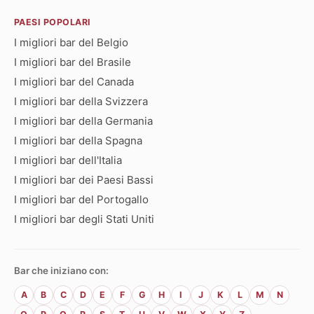
PAESI POPOLARI
I migliori bar del Belgio
I migliori bar del Brasile
I migliori bar del Canada
I migliori bar della Svizzera
I migliori bar della Germania
I migliori bar della Spagna
I migliori bar dell'Italia
I migliori bar dei Paesi Bassi
I migliori bar del Portogallo
I migliori bar degli Stati Uniti
Bar che iniziano con:
A
B
C
D
E
F
G
H
I
J
K
L
M
N