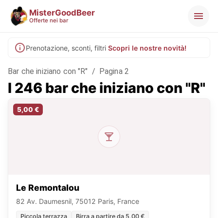
MisterGoodBeer
Offerte nei bar
Prenotazione, sconti, filtri
Scopri le nostre novità!
Bar che iniziano con "R"
/
Pagina 2
I 246 bar che iniziano con "R"
5,00 €
Le Remontalou
82 Av. Daumesnil, 75012 Paris, France
Piccola terrazza
Birra a partire da 5,00 €