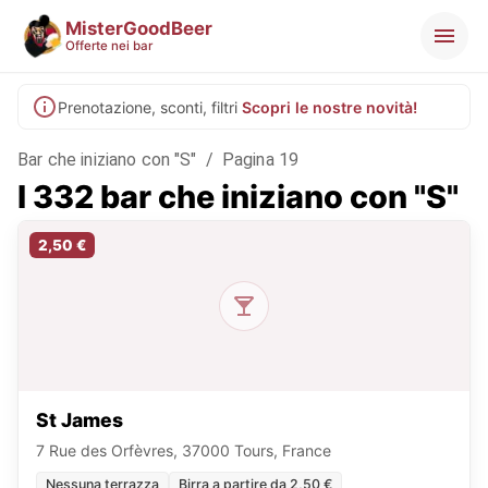
MisterGoodBeer
Offerte nei bar
Prenotazione, sconti, filtri
Scopri le nostre novità!
Bar che iniziano con "S"
/
Pagina 19
I 332 bar che iniziano con "S"
2,50 €
St James
7 Rue des Orfèvres, 37000 Tours, France
Nessuna terrazza
Birra a partire da 2,50 €