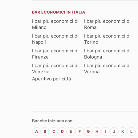
BAR ECONOMICI IN ITALIA
I bar più economici di
I bar più economici di
Milano
Roma
I bar più economici di
I bar più economici di
Napoli
Torino
I bar più economici di
I bar più economici di
Firenze
Bologna
I bar più economici di
I bar più economici di
Venezia
Verona
Aperitivo per città
Bar che iniziano con:
A
B
C
D
E
F
G
H
I
J
K
L