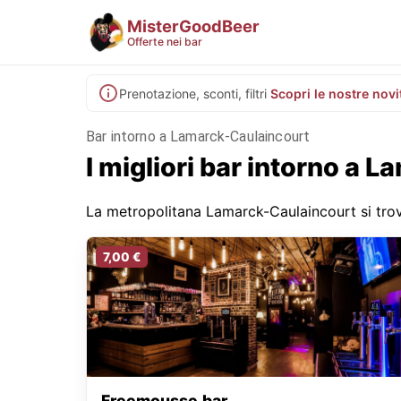
MisterGoodBeer
Offerte nei bar
Prenotazione, sconti, filtri
Scopri le nostre novi
Bar intorno a Lamarck-Caulaincourt
I migliori bar intorno a 
La metropolitana Lamarck-Caulaincourt si trova
7,00 €
Freemousse.bar