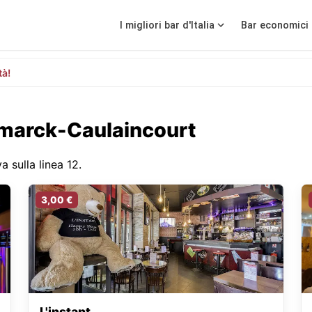
I migliori bar d'Italia
Bar economici 
tà!
Lamarck-Caulaincourt
 sulla linea 12.
3,00 €
L'instant