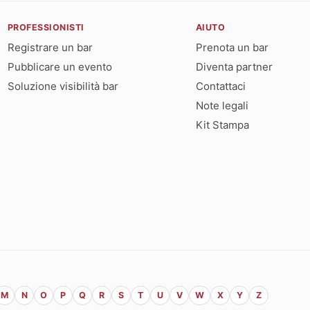
PROFESSIONISTI
AIUTO
Registrare un bar
Prenota un bar
Pubblicare un evento
Diventa partner
Soluzione visibilità bar
Contattaci
Note legali
Kit Stampa
M
N
O
P
Q
R
S
T
U
V
W
X
Y
Z