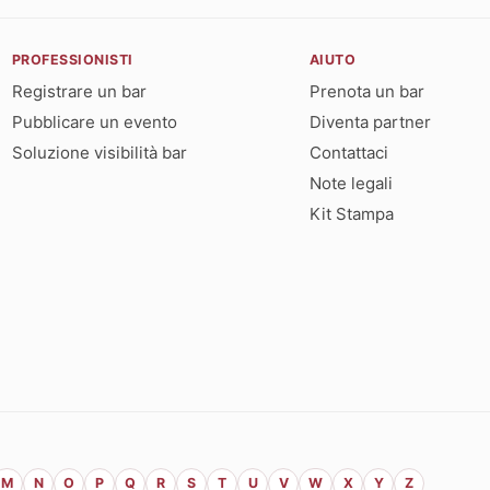
PROFESSIONISTI
AIUTO
Registrare un bar
Prenota un bar
Pubblicare un evento
Diventa partner
Soluzione visibilità bar
Contattaci
Note legali
Kit Stampa
M
N
O
P
Q
R
S
T
U
V
W
X
Y
Z