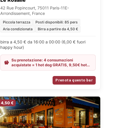
42 Rue Popincourt, 75011 Paris-11E-
Arrondissement, France
Piccola terrazza
Posti disponibili: 85 pers
Aria condizionata
Birra a partire da 4,50 €
birra a 4,50 € da 16:00 a 00:00 (6,00 € fuori
happy hour)
Su prenotazione: 4 consumazioni
acquistate = 1 hot dog GRATIS, 9,50€ hot
dog + pinta, Happy hour sulla bionda fino a
mezzanotte dal lunedì al giovedì
Prenota questo bar
4,50 €