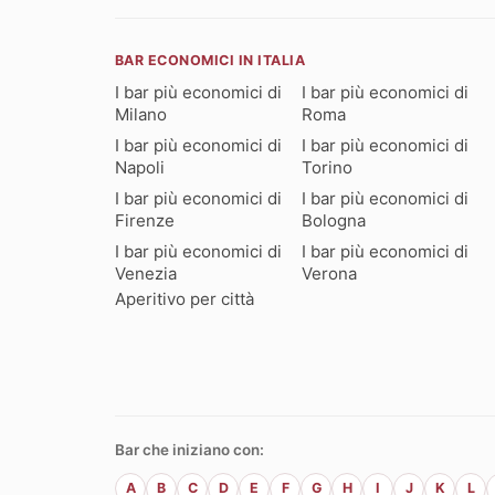
BAR ECONOMICI IN ITALIA
I bar più economici di
I bar più economici di
Milano
Roma
I bar più economici di
I bar più economici di
Napoli
Torino
I bar più economici di
I bar più economici di
Firenze
Bologna
I bar più economici di
I bar più economici di
Venezia
Verona
Aperitivo per città
Bar che iniziano con:
A
B
C
D
E
F
G
H
I
J
K
L