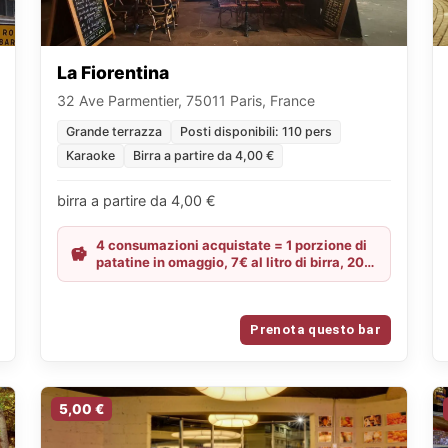
La Fiorentina
32 Ave Parmentier, 75011 Paris, France
Grande terrazza
Posti disponibili: 110 pers
Karaoke
Birra a partire da 4,00 €
birra a partire da 4,00 €
4 consumazioni acquistate = 1 porzione di
patatine in omaggio, 7€ al litro di birra, 20
shot acquistati = 20 offerti
Prenota questo bar
5,00 €