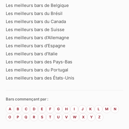
Les meilleurs bars de Belgique
Les meilleurs bars du Brésil
Les meilleurs bars du Canada
Les meilleurs bars de Suisse
Les meilleurs bars d'Allemagne
Les meilleurs bars d'Espagne
Les meilleurs bars d'Italie
Les meilleurs bars des Pays-Bas
Les meilleurs bars du Portugal
Les meilleurs bars des États-Unis
Bars commençant par :
A
B
C
D
E
F
G
H
I
J
K
L
M
N
O
P
Q
R
S
T
U
V
W
X
Y
Z