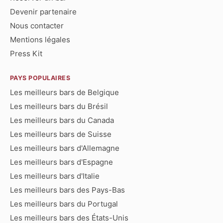
Devenir partenaire
Nous contacter
Mentions légales
Press Kit
PAYS POPULAIRES
Les meilleurs bars de Belgique
Les meilleurs bars du Brésil
Les meilleurs bars du Canada
Les meilleurs bars de Suisse
Les meilleurs bars d'Allemagne
Les meilleurs bars d'Espagne
Les meilleurs bars d'Italie
Les meilleurs bars des Pays-Bas
Les meilleurs bars du Portugal
Les meilleurs bars des États-Unis