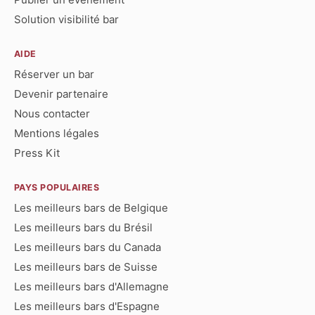
Solution visibilité bar
AIDE
Réserver un bar
Devenir partenaire
Nous contacter
Mentions légales
Press Kit
PAYS POPULAIRES
Les meilleurs bars de Belgique
Les meilleurs bars du Brésil
Les meilleurs bars du Canada
Les meilleurs bars de Suisse
Les meilleurs bars d'Allemagne
Les meilleurs bars d'Espagne