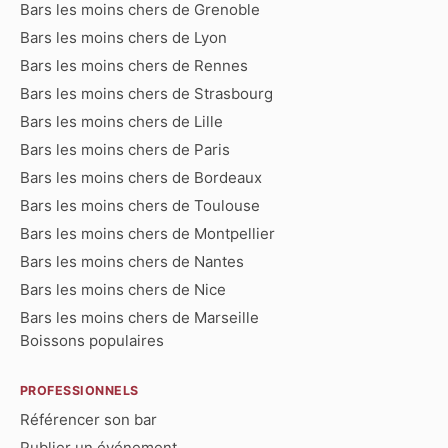
Bars les moins chers de Grenoble
Bars les moins chers de Lyon
Bars les moins chers de Rennes
Bars les moins chers de Strasbourg
Bars les moins chers de Lille
Bars les moins chers de Paris
Bars les moins chers de Bordeaux
Bars les moins chers de Toulouse
Bars les moins chers de Montpellier
Bars les moins chers de Nantes
Bars les moins chers de Nice
Bars les moins chers de Marseille
Boissons populaires
PROFESSIONNELS
Référencer son bar
Publier un événement