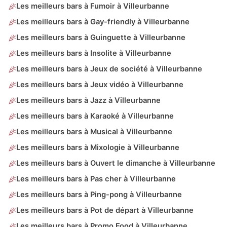
Les meilleurs bars à Fumoir à Villeurbanne
Les meilleurs bars à Gay-friendly à Villeurbanne
Les meilleurs bars à Guinguette à Villeurbanne
Les meilleurs bars à Insolite à Villeurbanne
Les meilleurs bars à Jeux de société à Villeurbanne
Les meilleurs bars à Jeux vidéo à Villeurbanne
Les meilleurs bars à Jazz à Villeurbanne
Les meilleurs bars à Karaoké à Villeurbanne
Les meilleurs bars à Musical à Villeurbanne
Les meilleurs bars à Mixologie à Villeurbanne
Les meilleurs bars à Ouvert le dimanche à Villeurbanne
Les meilleurs bars à Pas cher à Villeurbanne
Les meilleurs bars à Ping-pong à Villeurbanne
Les meilleurs bars à Pot de départ à Villeurbanne
Les meilleurs bars à Promo Food à Villeurbanne