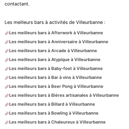
contactant.
Les meilleurs bars à activités de Villeurbanne :
Les meilleurs bars à Afterwork à Villeurbanne
Les meilleurs bars à Anniversaire à Villeurbanne
Les meilleurs bars à Arcade à Villeurbanne
Les meilleurs bars à Atypique à Villeurbanne
Les meilleurs bars à Baby-foot à Villeurbanne
Les meilleurs bars à Bar à vins à Villeurbanne
Les meilleurs bars à Beer Pong à Villeurbanne
Les meilleurs bars à Bières artisanales à Villeurbanne
Les meilleurs bars à Billard à Villeurbanne
Les meilleurs bars à Bowling à Villeurbanne
Les meilleurs bars à Chaleureux à Villeurbanne