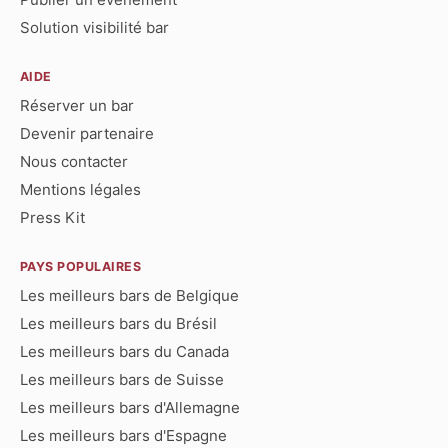
Solution visibilité bar
AIDE
Réserver un bar
Devenir partenaire
Nous contacter
Mentions légales
Press Kit
PAYS POPULAIRES
Les meilleurs bars de Belgique
Les meilleurs bars du Brésil
Les meilleurs bars du Canada
Les meilleurs bars de Suisse
Les meilleurs bars d'Allemagne
Les meilleurs bars d'Espagne