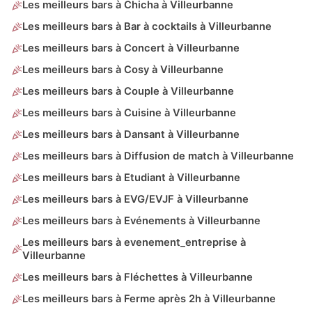
Les meilleurs bars à Chicha à Villeurbanne
Les meilleurs bars à Bar à cocktails à Villeurbanne
Les meilleurs bars à Concert à Villeurbanne
Les meilleurs bars à Cosy à Villeurbanne
Les meilleurs bars à Couple à Villeurbanne
Les meilleurs bars à Cuisine à Villeurbanne
Les meilleurs bars à Dansant à Villeurbanne
Les meilleurs bars à Diffusion de match à Villeurbanne
Les meilleurs bars à Etudiant à Villeurbanne
Les meilleurs bars à EVG/EVJF à Villeurbanne
Les meilleurs bars à Evénements à Villeurbanne
Les meilleurs bars à evenement_entreprise à
Villeurbanne
Les meilleurs bars à Fléchettes à Villeurbanne
Les meilleurs bars à Ferme après 2h à Villeurbanne