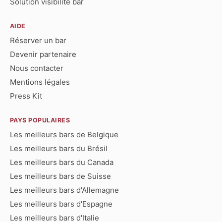
Solution visibilité bar
AIDE
Réserver un bar
Devenir partenaire
Nous contacter
Mentions légales
Press Kit
PAYS POPULAIRES
Les meilleurs bars de Belgique
Les meilleurs bars du Brésil
Les meilleurs bars du Canada
Les meilleurs bars de Suisse
Les meilleurs bars d'Allemagne
Les meilleurs bars d'Espagne
Les meilleurs bars d'Italie