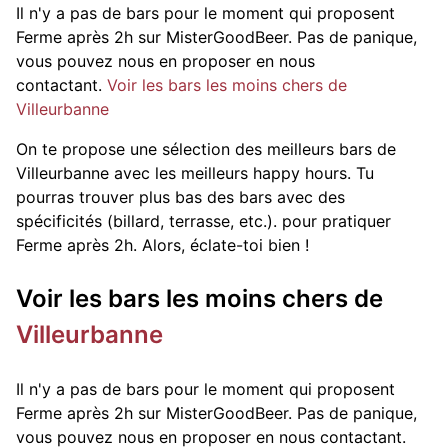
Il n'y a pas de bars pour le moment qui proposent
Ferme après 2h sur MisterGoodBeer. Pas de panique,
vous pouvez nous en proposer en nous
contactant.
Voir les bars les moins chers de
Villeurbanne
On te propose une sélection des meilleurs bars de
Villeurbanne avec les meilleurs happy hours. Tu
pourras trouver plus bas des bars avec des
spécificités (billard, terrasse, etc.).
pour pratiquer
Ferme après 2h. Alors, éclate-toi bien !
Voir les bars les moins chers de
Villeurbanne
Il n'y a pas de bars pour le moment qui proposent
Ferme après 2h sur MisterGoodBeer. Pas de panique,
vous pouvez nous en proposer en nous contactant.