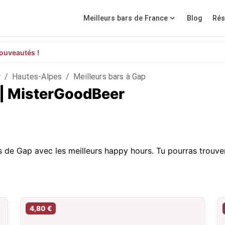
Meilleurs bars de France
Blog
Rés
ouveautés !
r
/
Hautes-Alpes
/
Meilleurs bars à Gap
 | MisterGoodBeer
s de Gap avec les meilleurs happy hours. Tu pourras trouver
4,80 €