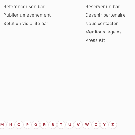
Référencer son bar
Réserver un bar
Publier un événement
Devenir partenaire
Solution visibilité bar
Nous contacter
Mentions légales
Press Kit
M
N
O
P
Q
R
S
T
U
V
W
X
Y
Z