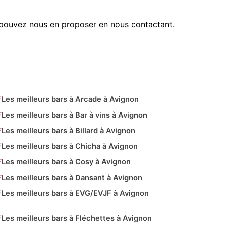
 pouvez nous en proposer en nous contactant.
Les meilleurs bars à Arcade à Avignon
Les meilleurs bars à Bar à vins à Avignon
Les meilleurs bars à Billard à Avignon
Les meilleurs bars à Chicha à Avignon
Les meilleurs bars à Cosy à Avignon
Les meilleurs bars à Dansant à Avignon
Les meilleurs bars à EVG/EVJF à Avignon
Les meilleurs bars à Fléchettes à Avignon