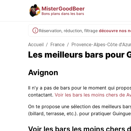
MisterGoodBeer
Bons plans dans les bars
Réservation, réduction, filtrage
découvre nos n
Accueil
/
France
/
Provence-Alpes-Côte d'Azu
Les meilleurs bars pour
Avignon
Il n'y a pas de bars pour le moment qui prop
contactant.
Voir les bars les moins chers de A
On te propose une sélection des meilleurs bar
(billard, terrasse, etc.).
pour pratiquer Guinguett
Voir les bars les moins chers 