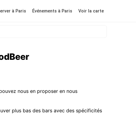
erver à Paris
Événements à Paris
Voir la carte
oodBeer
s pouvez nous en proposer en nous
uver plus bas des bars avec des spécificités