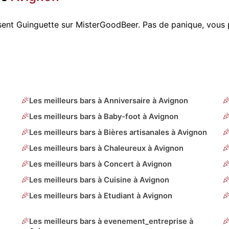
osent Guinguette sur MisterGoodBeer. Pas de panique, vous
Les meilleurs bars à Anniversaire à Avignon
Les meilleurs bars à Baby-foot à Avignon
Les meilleurs bars à Bières artisanales à Avignon
Les meilleurs bars à Chaleureux à Avignon
Les meilleurs bars à Concert à Avignon
Les meilleurs bars à Cuisine à Avignon
Les meilleurs bars à Etudiant à Avignon
Les meilleurs bars à evenement_entreprise à