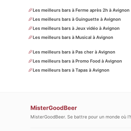
Les meilleurs bars à Ferme après 2h à Avignon
Les meilleurs bars à Guinguette à Avignon
Les meilleurs bars à Jeux vidéo à Avignon
Les meilleurs bars à Musical à Avignon
Les meilleurs bars à Pas cher à Avignon
Les meilleurs bars à Promo Food à Avignon
Les meilleurs bars à Tapas à Avignon
MisterGoodBeer
MisterGoodBeer. Se battre pour un monde où l'