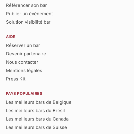
Référencer son bar
Publier un événement
Solution visibilité bar
AIDE
Réserver un bar
Devenir partenaire
Nous contacter
Mentions légales
Press Kit
PAYS POPULAIRES
Les meilleurs bars de Belgique
Les meilleurs bars du Brésil
Les meilleurs bars du Canada
Les meilleurs bars de Suisse