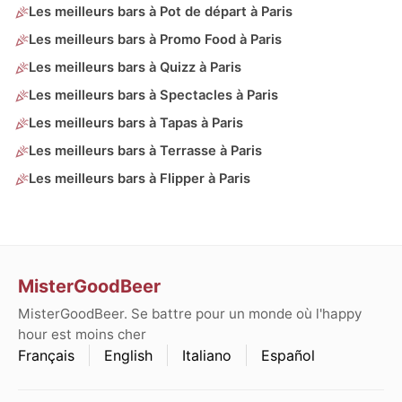
Les meilleurs bars à Pot de départ à Paris
Les meilleurs bars à Promo Food à Paris
Les meilleurs bars à Quizz à Paris
Les meilleurs bars à Spectacles à Paris
Les meilleurs bars à Tapas à Paris
Les meilleurs bars à Terrasse à Paris
Les meilleurs bars à Flipper à Paris
MisterGoodBeer
MisterGoodBeer. Se battre pour un monde où l'happy
hour est moins cher
Français
English
Italiano
Español