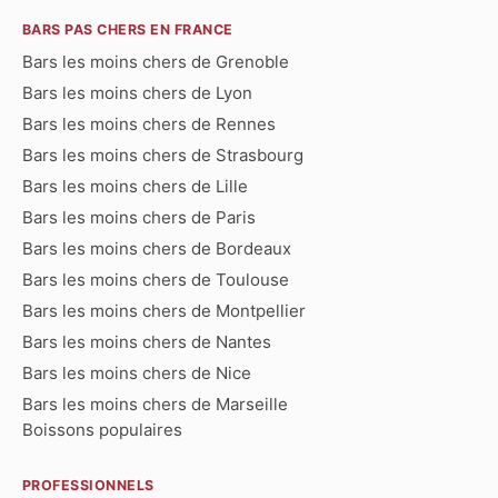
BARS PAS CHERS EN FRANCE
Bars les moins chers de Grenoble
Bars les moins chers de Lyon
Bars les moins chers de Rennes
Bars les moins chers de Strasbourg
Bars les moins chers de Lille
Bars les moins chers de Paris
Bars les moins chers de Bordeaux
Bars les moins chers de Toulouse
Bars les moins chers de Montpellier
Bars les moins chers de Nantes
Bars les moins chers de Nice
Bars les moins chers de Marseille
Boissons populaires
PROFESSIONNELS