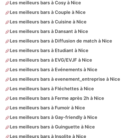
Les meilleurs bars à Cosy à Nice
Les meilleurs bars à Couple à Nice
Les meilleurs bars à Cuisine à Nice
Les meilleurs bars à Dansant à Nice
Les meilleurs bars à Diffusion de match à Nice
Les meilleurs bars à Etudiant à Nice
Les meilleurs bars à EVG/EVJF à Nice
Les meilleurs bars à Evénements à Nice
Les meilleurs bars à evenement_entreprise à Nice
Les meilleurs bars à Fléchettes à Nice
Les meilleurs bars à Ferme après 2h à Nice
Les meilleurs bars à Fumoir à Nice
Les meilleurs bars à Gay-friendly à Nice
Les meilleurs bars à Guinguette à Nice
Les meilleurs bars à Insolite à Nice