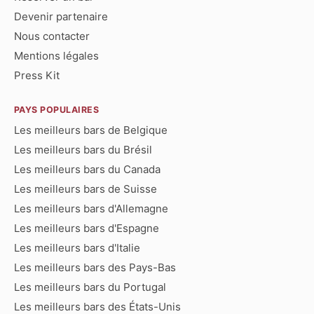
Devenir partenaire
Nous contacter
Mentions légales
Press Kit
PAYS POPULAIRES
Les meilleurs bars de Belgique
Les meilleurs bars du Brésil
Les meilleurs bars du Canada
Les meilleurs bars de Suisse
Les meilleurs bars d'Allemagne
Les meilleurs bars d'Espagne
Les meilleurs bars d'Italie
Les meilleurs bars des Pays-Bas
Les meilleurs bars du Portugal
Les meilleurs bars des États-Unis