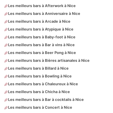
Les meilleurs bars à Afterwork à Nice
Les meilleurs bars à Anniversaire à Nice
Les meilleurs bars à Arcade à Nice
Les meilleurs bars à Atypique à Nice
Les meilleurs bars à Baby-foot à Nice
Les meilleurs bars à Bar à vins à Nice
Les meilleurs bars à Beer Pong à Nice
Les meilleurs bars à Bières artisanales à Nice
Les meilleurs bars à Billard à Nice
Les meilleurs bars à Bowling à Nice
Les meilleurs bars à Chaleureux à Nice
Les meilleurs bars à Chicha à Nice
Les meilleurs bars à Bar à cocktails à Nice
Les meilleurs bars à Concert à Nice