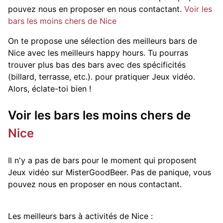
pouvez nous en proposer en nous contactant.
Voir les
bars les moins chers de Nice
On te propose une sélection des meilleurs bars de
Nice avec les meilleurs happy hours. Tu pourras
trouver plus bas des bars avec des spécificités
(billard, terrasse, etc.).
pour pratiquer Jeux vidéo.
Alors, éclate-toi bien !
Voir les bars les moins chers de
Nice
Il n'y a pas de bars pour le moment qui proposent
Jeux vidéo sur MisterGoodBeer. Pas de panique, vous
pouvez nous en proposer en nous contactant.
Les meilleurs bars à activités de Nice :