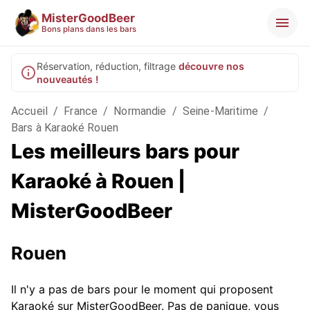
MisterGoodBeer
Bons plans dans les bars
Réservation, réduction, filtrage
découvre nos
nouveautés !
Accueil
/
France
/
Normandie
/
Seine-Maritime
/
Bars à Karaoké Rouen
Les meilleurs bars pour
Karaoké à Rouen |
MisterGoodBeer
Rouen
Il n'y a pas de bars pour le moment qui proposent
Karaoké sur MisterGoodBeer. Pas de panique, vous