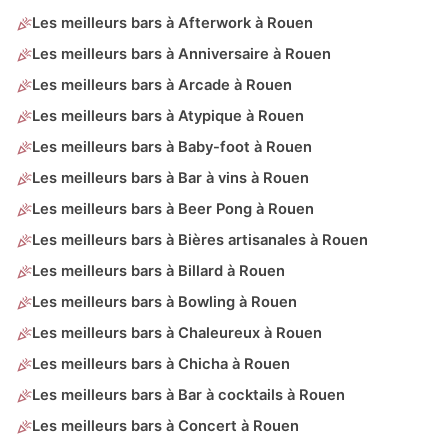
Les meilleurs bars à Afterwork à Rouen
Les meilleurs bars à Anniversaire à Rouen
Les meilleurs bars à Arcade à Rouen
Les meilleurs bars à Atypique à Rouen
Les meilleurs bars à Baby-foot à Rouen
Les meilleurs bars à Bar à vins à Rouen
Les meilleurs bars à Beer Pong à Rouen
Les meilleurs bars à Bières artisanales à Rouen
Les meilleurs bars à Billard à Rouen
Les meilleurs bars à Bowling à Rouen
Les meilleurs bars à Chaleureux à Rouen
Les meilleurs bars à Chicha à Rouen
Les meilleurs bars à Bar à cocktails à Rouen
Les meilleurs bars à Concert à Rouen