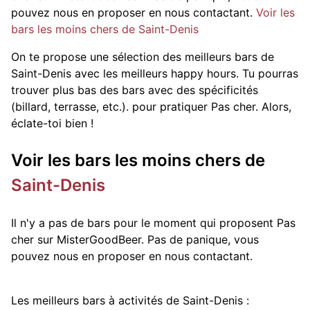
pouvez nous en proposer en nous contactant.
Voir les
bars les moins chers de Saint-Denis
On te propose une sélection des meilleurs bars de
Saint-Denis avec les meilleurs happy hours. Tu pourras
trouver plus bas des bars avec des spécificités
(billard, terrasse, etc.).
pour pratiquer Pas cher. Alors,
éclate-toi bien !
Voir les bars les moins chers de
Saint-Denis
Il n'y a pas de bars pour le moment qui proposent Pas
cher sur MisterGoodBeer. Pas de panique, vous
pouvez nous en proposer en nous contactant.
Les meilleurs bars à activités de Saint-Denis :