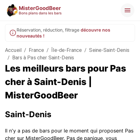
MisterGoodBeer
Bons plans dans les bars
Réservation, réduction, filtrage
découvre nos
nouveautés !
Accueil
/
France
/
Île-de-France
/
Seine-Saint-Denis
/
Bars à Pas cher Saint-Denis
Les meilleurs bars pour Pas
cher à Saint-Denis |
MisterGoodBeer
Saint-Denis
Il n'y a pas de bars pour le moment qui proposent Pas
cher sur MisterGoodBeer. Pas de panique, vous