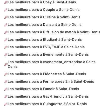
Les meilleurs bars à Cosy à Saint-Denis
Les meilleurs bars à Couple à Saint-Denis
Les meilleurs bars à Cuisine à Saint-Denis
Les meilleurs bars à Dansant à Saint-Denis
Les meilleurs bars à Diffusion de match à Saint-Denis
Les meilleurs bars à Etudiant à Saint-Denis
Les meilleurs bars à EVG/EVJF à Saint-Denis
Les meilleurs bars à Evénements à Saint-Denis
Les meilleurs bars à evenement_entreprise à Saint-
Denis
Les meilleurs bars à Fléchettes à Saint-Denis
Les meilleurs bars à Ferme après 2h à Saint-Denis
Les meilleurs bars à Fumoir à Saint-Denis
Les meilleurs bars à Gay-friendly à Saint-Denis
Les meilleurs bars à Guinguette à Saint-Denis