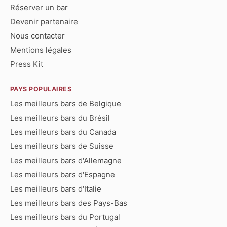
Réserver un bar
Devenir partenaire
Nous contacter
Mentions légales
Press Kit
PAYS POPULAIRES
Les meilleurs bars de Belgique
Les meilleurs bars du Brésil
Les meilleurs bars du Canada
Les meilleurs bars de Suisse
Les meilleurs bars d'Allemagne
Les meilleurs bars d'Espagne
Les meilleurs bars d'Italie
Les meilleurs bars des Pays-Bas
Les meilleurs bars du Portugal