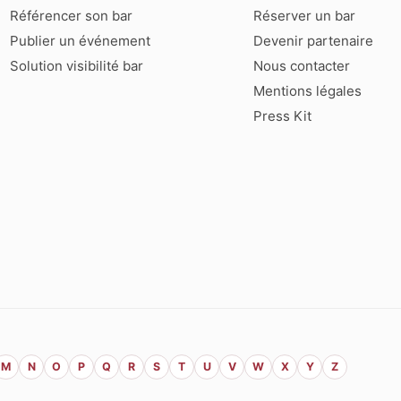
Référencer son bar
Réserver un bar
Publier un événement
Devenir partenaire
Solution visibilité bar
Nous contacter
Mentions légales
Press Kit
M
N
O
P
Q
R
S
T
U
V
W
X
Y
Z