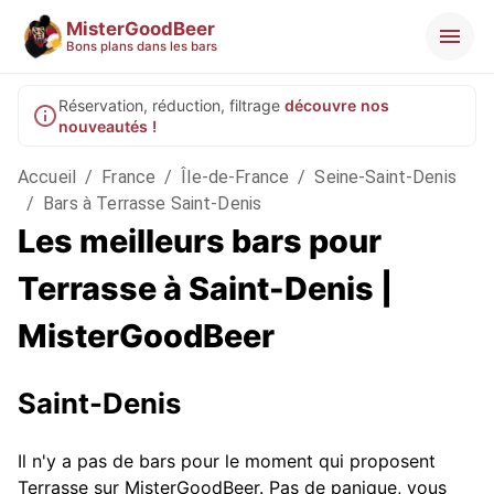
MisterGoodBeer
Bons plans dans les bars
Réservation, réduction, filtrage
découvre nos
nouveautés !
Accueil
/
France
/
Île-de-France
/
Seine-Saint-Denis
/
Bars à Terrasse Saint-Denis
Les meilleurs bars pour
Terrasse à Saint-Denis |
MisterGoodBeer
Saint-Denis
Il n'y a pas de bars pour le moment qui proposent
Terrasse sur MisterGoodBeer. Pas de panique, vous