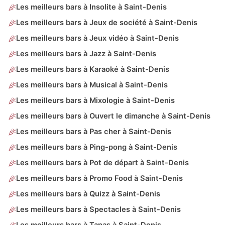
Les meilleurs bars à Insolite à Saint-Denis
Les meilleurs bars à Jeux de société à Saint-Denis
Les meilleurs bars à Jeux vidéo à Saint-Denis
Les meilleurs bars à Jazz à Saint-Denis
Les meilleurs bars à Karaoké à Saint-Denis
Les meilleurs bars à Musical à Saint-Denis
Les meilleurs bars à Mixologie à Saint-Denis
Les meilleurs bars à Ouvert le dimanche à Saint-Denis
Les meilleurs bars à Pas cher à Saint-Denis
Les meilleurs bars à Ping-pong à Saint-Denis
Les meilleurs bars à Pot de départ à Saint-Denis
Les meilleurs bars à Promo Food à Saint-Denis
Les meilleurs bars à Quizz à Saint-Denis
Les meilleurs bars à Spectacles à Saint-Denis