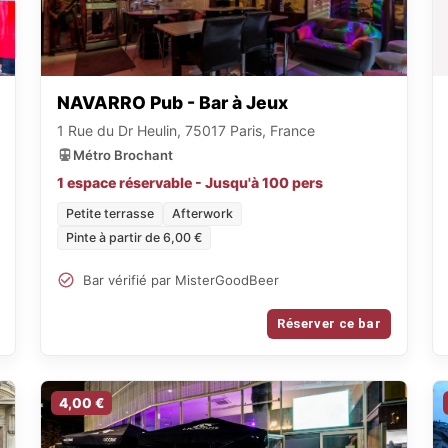
NAVARRO Pub - Bar à Jeux
1 Rue du Dr Heulin, 75017 Paris, France
Métro Brochant
1 espace réservable - Jusqu'à 100 pers
Petite terrasse
Afterwork
Pinte à partir de 6,00 €
Bar vérifié par MisterGoodBeer
Réserver ce bar
4,00 €