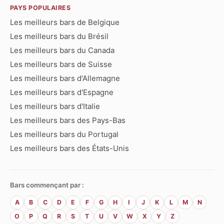
PAYS POPULAIRES
Les meilleurs bars de Belgique
Les meilleurs bars du Brésil
Les meilleurs bars du Canada
Les meilleurs bars de Suisse
Les meilleurs bars d'Allemagne
Les meilleurs bars d'Espagne
Les meilleurs bars d'Italie
Les meilleurs bars des Pays-Bas
Les meilleurs bars du Portugal
Les meilleurs bars des États-Unis
Bars commençant par :
A
B
C
D
E
F
G
H
I
J
K
L
M
N
O
P
Q
R
S
T
U
V
W
X
Y
Z