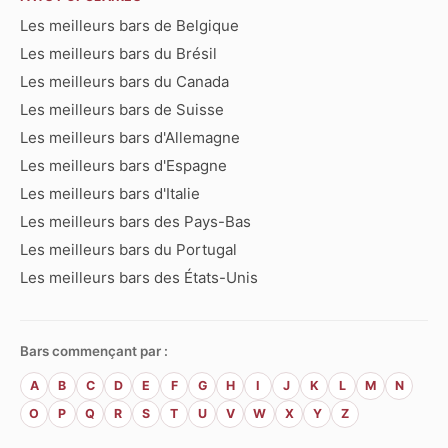
Les meilleurs bars de Belgique
Les meilleurs bars du Brésil
Les meilleurs bars du Canada
Les meilleurs bars de Suisse
Les meilleurs bars d'Allemagne
Les meilleurs bars d'Espagne
Les meilleurs bars d'Italie
Les meilleurs bars des Pays-Bas
Les meilleurs bars du Portugal
Les meilleurs bars des États-Unis
Bars commençant par :
A
B
C
D
E
F
G
H
I
J
K
L
M
N
O
P
Q
R
S
T
U
V
W
X
Y
Z