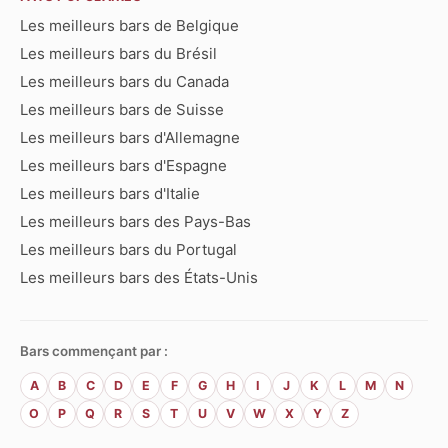
Les meilleurs bars de Belgique
Les meilleurs bars du Brésil
Les meilleurs bars du Canada
Les meilleurs bars de Suisse
Les meilleurs bars d'Allemagne
Les meilleurs bars d'Espagne
Les meilleurs bars d'Italie
Les meilleurs bars des Pays-Bas
Les meilleurs bars du Portugal
Les meilleurs bars des États-Unis
Bars commençant par :
A
B
C
D
E
F
G
H
I
J
K
L
M
N
O
P
Q
R
S
T
U
V
W
X
Y
Z