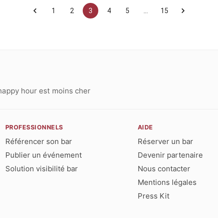
1
2
3
4
5
…
15
happy hour est moins cher
PROFESSIONNELS
AIDE
Référencer son bar
Réserver un bar
Publier un événement
Devenir partenaire
Solution visibilité bar
Nous contacter
Mentions légales
Press Kit