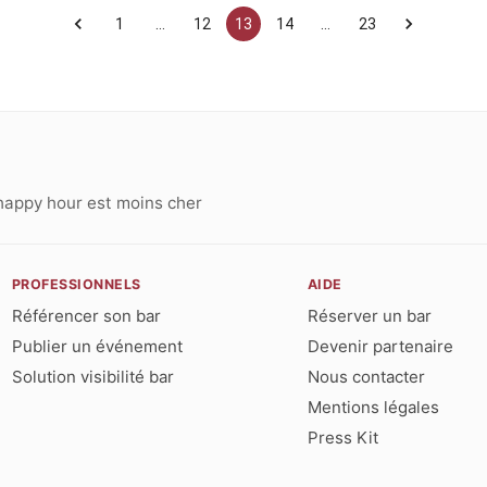
1
…
12
13
14
…
23
happy hour est moins cher
PROFESSIONNELS
AIDE
Référencer son bar
Réserver un bar
Publier un événement
Devenir partenaire
Solution visibilité bar
Nous contacter
Mentions légales
Press Kit