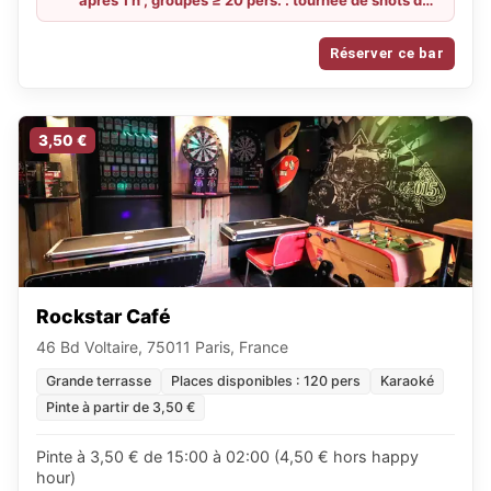
après 1 h ; groupes ≥ 20 pers. : tournée de shots de
rhum arrangé + 2 planches de tapas mixtes
offertes.
Réserver ce bar
3,50 €
Rockstar Café
46 Bd Voltaire, 75011 Paris, France
Grande terrasse
Places disponibles : 120 pers
Karaoké
Pinte à partir de 3,50 €
Pinte à 3,50 € de 15:00 à 02:00 (4,50 € hors happy
hour)