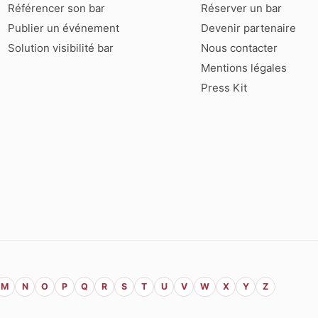
Référencer son bar
Réserver un bar
Publier un événement
Devenir partenaire
Solution visibilité bar
Nous contacter
Mentions légales
Press Kit
M
N
O
P
Q
R
S
T
U
V
W
X
Y
Z