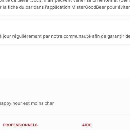
inte de bière (50cl), mais peuvent varier selon le format (demi
ur la fiche du bar dans l'application MisterGoodBeer pour éviter
 à jour régulièrement par notre communauté afin de garantir de
happy hour est moins cher
PROFESSIONNELS
AIDE