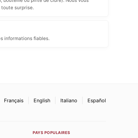
, bouteille ou pinte de cidre). Nous vous
 toute surprise.
s informations fiables.
Français
English
Italiano
Español
PAYS POPULAIRES